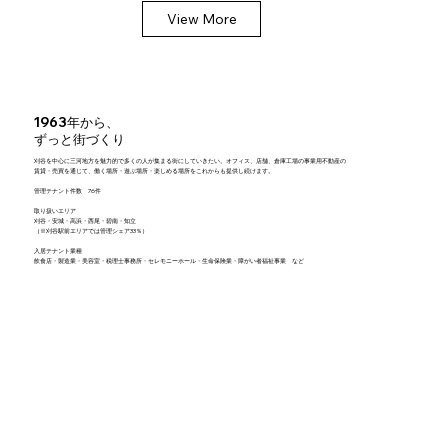
View More
1963年から、
ずっと街づくり
刈谷を中心に三河地方を魅力的で多くの人が集まる街にしていきたい。オフィス、店舗、倉庫工場の事業用不動産の
賃貸・売買を通じて、働く場所・遊ぶ場所・楽しめる場所をこれからも提供し続けます。
管理テナント件数 76件
取り扱いエリア
刈谷・安城・高浜・西尾・碧南・知立
（※刈谷駅前エリアでは管理シェア33％）
入居テナント業種
​飲食店・製造業・美容室・税理士事務所・セレモニーホール・生命保険業・障がい者福祉事業 など